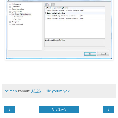
ocimen
zaman:
13:26
Hiç yorum yok:
‹
›
Ana Sayfa