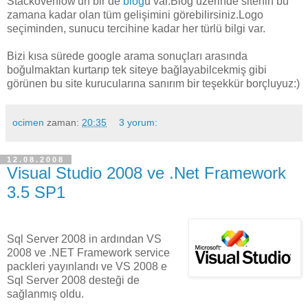
Stackoverflow'un bir de
blog
u var.Blog üzerinde sitenin bu
zamana kadar olan tüm gelişimini görebilirsiniz.Logo
seçiminden, sunucu tercihine kadar her türlü bilgi var.
Bizi kısa sürede google arama sonuçları arasında
boğulmaktan kurtarıp tek siteye bağlayabilcekmiş gibi
görünen bu site kurucularına sanırım bir teşekkür borçluyuz:)
ocimen
zaman:
20:35
3 yorum:
12.08.2008
Visual Studio 2008 ve .Net Framework
3.5 SP1
Sql Server 2008 in ardından VS
2008 ve .NET Framework service
packleri yayınlandı ve VS 2008 e
Sql Server 2008 desteği de
sağlanmış oldu.