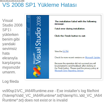
25.09.2008
VS 2008 SP1 Yükleme Hatası
Visual
Studio 2008
SP1'i
yüklerken
benim gibi
yandaki
sevimsiz
hata
ekranıyla
karşılaşma
mışsınızdır
umarım.
Log fileda
vs90sp1\VC_IA64Runtime.exe - Exe installer's log file/hint
(%temp%\dd_VC_IA64Runtime*.txt|%temp%\..\dd_VC_IA64
Runtime*.txt) does not exist or is invalid