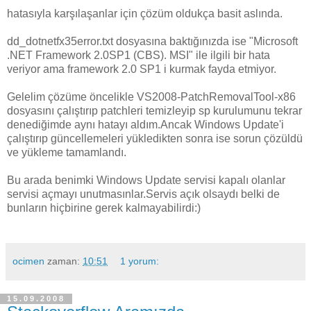
hatasıyla karşılaşanlar için çözüm oldukça basit aslında
.
dd_dotnetfx35error.txt dosyasına baktığınızda ise "Microsoft
.NET Framework 2.0SP1 (CBS). MSI" ile ilgili bir hata
veriyor ama framework 2.0 SP1 i kurmak fayda etmiyor.
Gelelim çözüme öncelikle VS2008-PatchRemovalTool-x86
dosyasını çalıştırıp patchleri temizleyip sp kurulumunu tekrar
denediğimde aynı hatayı aldım.Ancak Windows Update'i
çalıştırıp güncellemeleri yükledikten sonra ise sorun çözüldü
ve yükleme tamamlandı.
Bu arada benimki Windows Update servisi kapalı olanlar
servisi açmayı unutmasınlar.Servis açık olsaydı belki de
bunların hiçbirine gerek kalmayabilirdi:)
ocimen
zaman:
10:51
1 yorum:
15.09.2008