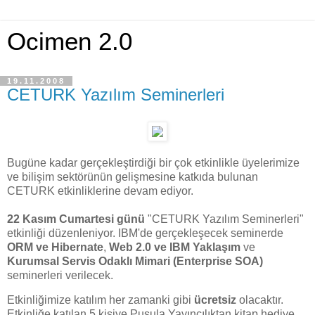
Ocimen 2.0
19.11.2008
CETURK Yazılım Seminerleri
Bugüne kadar gerçekleştirdiği bir çok etkinlikle üyelerimize
ve bilişim sektörünün gelişmesine katkıda bulunan
CETURK etkinliklerine devam ediyor.
22 Kasım Cumartesi günü
"CETURK Yazılım Seminerleri"
etkinliği düzenleniyor. IBM'de gerçekleşecek seminerde
ORM ve Hibernate
,
Web 2.0 ve IBM Yaklaşım
ve
Kurumsal Servis Odaklı Mimari (Enterprise SOA)
seminerleri verilecek.
Etkinliğimize katılım her zamanki gibi
ücretsiz
olacaktır.
Etkinliğe katılan 5 kişiye Pusula Yayıncılıktan kitap hediye