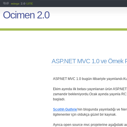
Ocimen 2.0
ASP.NET MVC 1.0 ve Örnek Pr
ASP.NET MVC 1.0 bugün itibariyle yayınlandı.K
Ekim ayında ilk betası yayınlanan ürün ASP.NET
zamandır bekleniyordu.Ocak ayında yayınla RC1
başladı.
Scothh Guthrie
'nin blogunda yayınladığı ve Ne
ilgilenenler için oldukça güzel bir kaynak.
Ayrıca open source mvc projelerine aşağıdaki ad