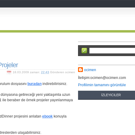
ojeler
ocimen
18.03.2009
zaman:
22:43
Gönderen
ocimen
İletişim:ocimen@ocimen.com
urulum dosyasını
buradan
indirebilirisiniz.
Profilimin tamamını görüntüle
 dünyasına getireceği yeni yaklaşımla uzun
İZLEYICILER
 ile beraber de örnek projeler yayınlanmaya
rdDinner projesini anlatan
ebook
konuyla
reslerden ulaşabilirsiniz.