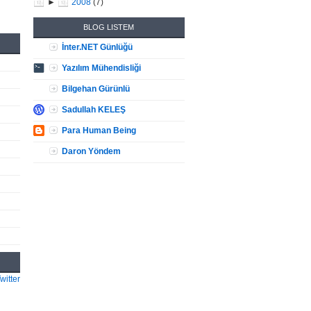
►
2008
(
7
)
BLOG LISTEM
İnter.NET Günlüğü
Yazılım Mühendisliği
Bilgehan Gürünlü
Sadullah KELEŞ
Para Human Being
Daron Yöndem
witter