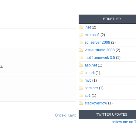
ETIKETLER
.net
(2)
microsoft
(2)
sql server 2008
(2)
visual studio 2008
(2)
.net framework 3.5
(1)
asp.net
(1)
z.
ceturk
(1)
mvc
(1)
seminer
(1)
sp1
(1)
stackoverflow
(1)
TWITTER UPDATES
Önceki Kayıt
follow me on T