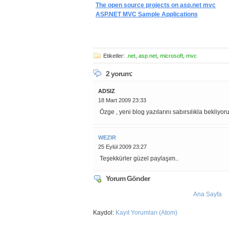
The open source projects on asp.net mvc
ASP.NET MVC Sample Applications
Etiketler:
.net
,
asp.net
,
microsoft
,
mvc
2 yorum:
ADSIZ
18 Mart 2009 23:33
Özge , yeni blog yazılarını sabırsılıkla bekliyoru
WEZIR
25 Eylül 2009 23:27
Teşekkürler güzel paylaşım..
Yorum Gönder
Ana Sayfa
Kaydol:
Kayıt Yorumları (Atom)