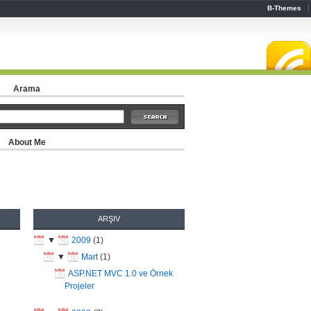
B-Themes
Arama
About Me
ARŞIV
▼
2009
(
1
)
▼
Mart
(
1
)
ASP.NET MVC 1.0 ve Örnek
Projeler